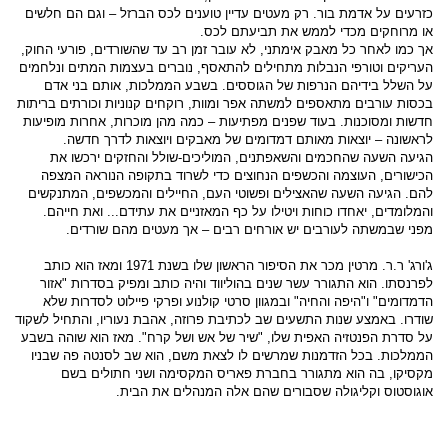
כזרעים על אדמת בור. רק מעטים עדיין טוענים לכס הברזל – וגם הם חלשים
או מרוחקים מכדי לממש את תביעתם לכס.
אך כמו לאחר כל מאבק אימתני, לא עובר זמן רב עד שהשורדים, פורעי החוק,
העריקים וטורפי הנבלות מתחילים להתאסף, נוברים בעצמות המתים ונלחמים
על השלל בידיהם הנרפות של הגוססים. בשבע הממלכות, אותם בני אדם
בכסות עורבים מתאספים למשתה אפר ומוות, רוקחים קנוניות וכורתים בריתות
חדשות ומסוכנות. בעוד שפנים מפתיעות – כמה מהן מוכרות, אחרות מופיעות
לראשונה – יוצאות מאותם דמדומים של מאבקים ויוצאות לדרך חדשה.
הגיעה השעה שהחכמים והשאפתנים, המוליכים-שולל והחזקים ירכשו את
הכישורים, העוצמה והכשפים הנחוצים כדי לשרוד בתקופה הנוראה המצפה
להם. הגיעה השעה שהאצילים ופשוטי העם, החיילים והמכשפים, המתנקשים
והמלומדים, יאחדו כוחות ויטילו על כף המאזניים את עתידם... ואת חייהם.
מפני שבמשתה לעורבים יש אורחים רבים – אך מעטים מהם שורדים.
ג'ורג' ר.ר. מרטין מכר את הסיפור הראשון שלו בשנת 1971 ומאז הוא כותב
לפרנסתו. הוא התגורר עשר שנים בהוליווד והיה כותב ומפיק בסדרות "אזור
הדמדומים" ו"היפה והחיה" ובמגוון סרטי קולנוע ופרקי פיילוט לסדרות שלא
שודרו. באמצע שנות התשעים שב לכתיבת פרוזה, אהבת נעוריו, והתחיל לשקוד
על סדרת הפנטזיה האפית שלו, "שיר של אש ושל קרח". מאז הוא שוהה בשבע
הממלכות. בכל הזדמנות שמרשים לו לצאת משם, הוא שב לסנטה פה שבניו
מקסיקו, בה הוא מתגורר בחברת פאריס המקסימה ושני חתולים בשם
אוגוסטוס וקליגולה שסבורים שהם אלה המנהלים את הבית.