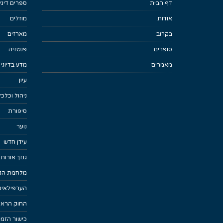
דף הבית
ספרים דיגי
אודות
מוזלים
בקרוב
מארזים
סופרים
פנטזיה
מאמרים
מדע בדיוני
עיון
ניהול וכלכ
סיפורת
נוער
עידן חדש
גנזך אורות
מלחמת הנפ
הערפילאים
החוק הראש
כישור הזמן