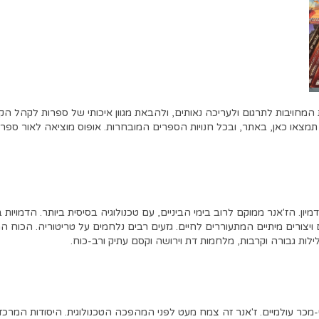
חויבות לתרגום ולעריכה נאותים
,
ולהבאת מגוון איכותי של ספרות לקהל הק
תמצאו כאן
,
באתר
,
ובכל חנויות הספרים המובחרות
.
אופוס מוציאה לאור ספר
יון
.
הז
'
אנר ממוקם לרוב בימי הביניים
,
עם טכנולוגיה בסיסית ביותר
.
הדמויות ב
 ויצורים מיתיים המתעוררים לחיים
.
גזעים רבים נלחמים על טריטוריה
.
הכוח המ
ילות גבורה וקרבות
,
מלחמות דת וירושה וקסם עתיק ורב
-
כוח
.
-
מכר עולמיים
.
ז'
אנר זה צמח מעט לפני המהפכה הטכנולוגית
.
היסודות המרכז