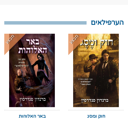
הערפילאים
מבצע
מבצע
חוק ומסג
באר האלוהות