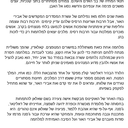
תנאי המחיה של בני האדם והעולם. צמחים מסתתרים בתוך קונכיות, עצים
מושכים פנימה את ענפיהם והדשא נסוג אל האבן.
מאות שנים חלפו מאז נפילתם של עשרת המסדרים המקודשים של אבירי
האור, אבל חרבות ושריונות הרסיס שלהם עדיין קיימים: חרבות רבות עוצמה
וחליפות שריון אימתניות שהופכות אנשים לכמעט בלתי מנוצחים בקרב. אנשים
מוכרים ממלכות עבור חרבות רסיס. מלכים יוצאים למלחמות רק כדי לזכות
בהן.
מלחמה אחת כזאת משתוללת במישורים המנופצים. קאלאדין, שהפך משוליית
מנתח ללוחם חניתות כדי להגן על אחיו הקטן, נמכר לעבדות. במלחמה חסרת
היגיון שבמהלכה נלחמים עשרה צבאות בנפרד נגד אויב יחיד, הוא נאבק להציל
את אנשיו ולהבין מדוע המנהיגים מאמינים שניתן לוותר על חייהם.
הלורד הבהיר דאלינאר קולין מפקד על אחד מהצבאות הללו. כמו אחיו, המלך
המנוח, הוא מוקסם מספר עתיק ששמו
דרך המלכים
. חזיונות מסתוריים
טורדים את שלוותו, ומראים לו את ימי קדם ואת אבירי האור, עד שהוא מתחיל
לפקפק בשפיותו.
בצדו האחר של האוקיינוס מבקשת אישה צעירה בשם שאלאן להתמחות
בחסותה של מלומדת מוכשרת וכופרת ידועה לשמצה, אחייניתו של דאלינאר,
ג'סנה. אף-על-פי שהיא אוהבת ללמוד, מניעיה של שאלאן אינם טהורים. היא
מתכננת גנבה מתוחכמת ונועזת, והמחקר שהיא עורכת עבור ג'סנה מרמז על
סודות מעברם של אבירי האור ועל הסיבה האמיתית למלחמה