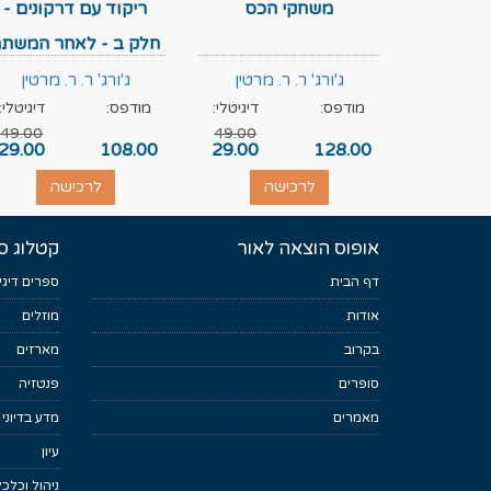
משחקי הכס
ריקוד עם דרקונים -
חלק ב - לאחר המשת
ג'ורג' ר. ר. מרטין
ג'ורג' ר. ר. מרטין
מודפס:
דיגיטלי:
מודפס:
דיגיטלי:
49.00
49.00
29.00
108.00
29.00
128.00
לרכישה
לרכישה
אופוס הוצאה לאור
קטלוג ס
דף הבית
ספרים דיגי
אודות
מוזלים
בקרוב
מארזים
סופרים
פנטזיה
מאמרים
מדע בדיוני
עיון
ניהול וכלכ