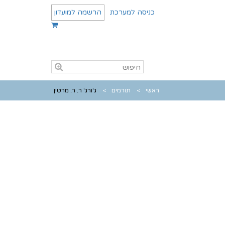
כניסה למערכת
הרשמה למועדון
ראשי
תורמים
ג'ורג' ר. ר. מרטין