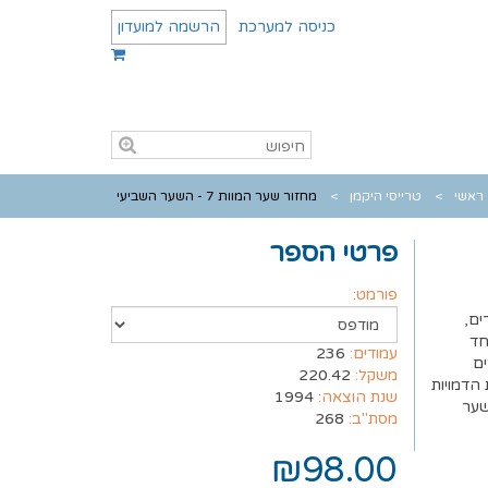
כניסה למערכת
הרשמה למועדון
ראשי
טרייסי היקמן
מחזור שער המוות 7 - השער השביעי
פרטי הספר
פורמט:
ים,
חד
עמודים:
236
ים
משקל:
220.42
הדמויות
שנת הוצאה:
1994
שער
מסת"ב:
268
₪98.00