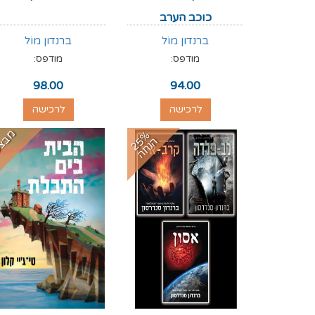
כוכב הערב
ברנדון מוֹל
ברנדון מוֹל
מודפס:
מודפס:
98.00
94.00
לרכישה
לרכישה
מבצ
2
%
נ
ח
5
ה
ה