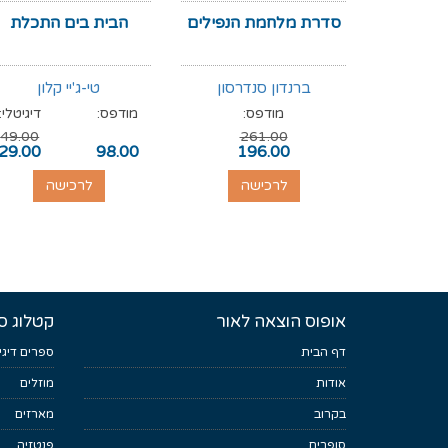
סדרת מלחמת הנפילים
הבית בים התכלת
ברנדון סנדרסון
טי-ג'יי קלון
מודפס:
מודפס:
דיגיטלי:
49.00
261.00
29.00
98.00
196.00
לרכישה
לרכישה
אופוס הוצאה לאור
קטלוג ס
דף הבית
ספרים דיגי
אודות
מוזלים
בקרוב
מארזים
סופרים
פנטזיה