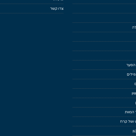
צרו קשר
לה
 הסער
ילים
ון
 המוות
 ושל קרח
ן