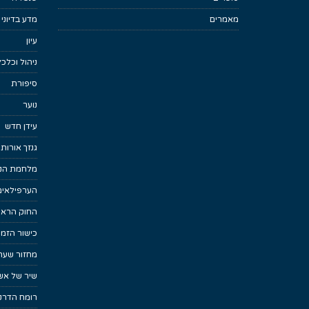
מאמרים
מדע בדיוני
עיון
ניהול וכלכ
סיפורת
נוער
עידן חדש
גנזך אורות
מלחמת הנפ
הערפילאים
החוק הראש
כישור הזמן
מחזור שער
שיר של אש
רומח הדרקו