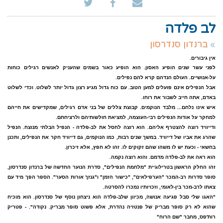
לב פלדה
ברנדון סנדרסון
אין גיבורים.
לפני עשר שנים הופיע האסון. הוא הופיע כאור בשמים שהעניק לאנשים רגילים כוחות
על-אנושיים. העולם הנדהם קרא להם נפילים.
אבל הנפילים אינם פועלים למען הטוב. עם כוח גדול מגיע רצון גדול יותר לשלוט. וכדי לשלוט
באדם, אתה חייב לשבור את רוחו.
איש אינו נלחם... מלבד הנוקמים. קבוצת צללים של בני אדם רגילים, שמקדישים את חייהם
למחקר על אודות הנפילים רבי-העוצמה, למציאת חולשותיהם ולרציחתם.
ודייוויד רוצה להצטרף אליהם. הוא רוצה לחסל את לב-פלדה - הנפיל הבלתי מנוצח. הנפיל
שהרג את אביו של דייוויד. במשך שנים רבות, כמו הנוקמים, גם דייוויד חקר את הנפילים, ותכנן
בחשאי - וכעת יש לו משהו שהם זקוקים לו. זהו לא חפץ, אלא זיכרון.
הוא ראה את לב-פלדה מדמם. והוא רוצה נקמה.
זהו החלק הראשון בטרילוגיית "מלחמת הנפילים", סדרת הנוער החדשה של ברנדון סנדרסון,
סופר סדרות רב-המכר "הערפילאים", "כישור הזמן" ו"גנזך אורות הסער". הספר הפך מיד עם
צאתו לרב-מכר בין-לאומי, וזכויותיו נמכרו להסרטה.
"האגו שלי סבל פגיעה אנושה, מכיוון שלב-פלדה הוא ניצחון נוסף של סנדרסון. הוא מוכיח
שהוא לא רק סופר מבריק של פנטזיה נהדרת, אלא פשוט סופר מבריק. נקודה". - פטריק
רות'פס, מחבר "שם הרוח"