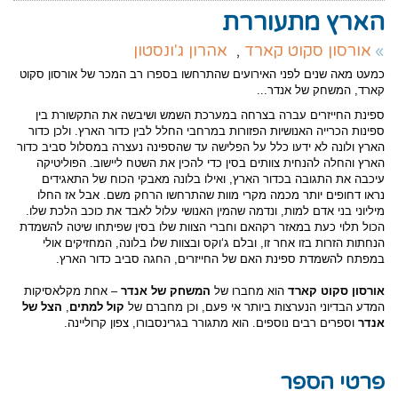
הארץ מתעוררת
אורסון סקוט קארד
,
אהרון ג'ונסטון
כמעט מאה שנים לפני האירועים שהתרחשו בספרו רב המכר של אורסון סקוט
קארד, המשחק של אנדר...
ספינת החייזרים עברה בצרחה במערכת השמש ושיבשה את התקשורת בין
ספינות הכרייה האנושיות הפזורות במרחבי החלל לבין כדור הארץ. ולכן כדור
הארץ ולונה לא ידעו כלל על הפלישה עד שהספינה נעצרה במסלול סביב כדור
הארץ והחלה להנחית צוותים בסין כדי להכין את השטח ליישוב. הפוליטיקה
עיכבה את התגובה בכדור הארץ, ואילו בלונה מאבקי הכוח של התאגידים
נראו דחופים יותר מכמה מקרי מוות שהתרחשו הרחק משם. אבל אז החלו
מיליוני בני אדם למות, ונדמה שהמין האנושי עלול לאבד את כוכב הלכת שלו.
הכול תלוי כעת במאזר רקהאם וחברי הצוות שלו בסין שפיתחו שיטה להשמדת
הנחתות הזרות בזו אחר זו, ובלם ג‘וקס ובצוות שלו בלונה, המחזיקים אולי
במפתח להשמדת ספינת האם של החייזרים, החגה סביב כדור הארץ.
אורסון סקוט קארד
הוא מחברו של
המשחק של אנדר
– אחת מקלאסיקות
המדע הבדיוני הנערצות ביותר אי פעם, וכן מחברם של
קול למתים
,
הצל של
אנדר
וספרים רבים נוספים. הוא מתגורר בגרינסבורו, צפון קרוליינה.
פרטי הספר