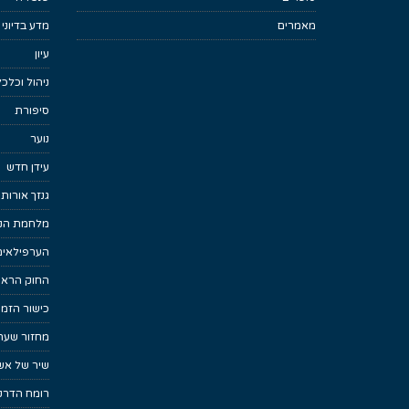
מאמרים
מדע בדיוני
עיון
ניהול וכלכ
סיפורת
נוער
עידן חדש
גנזך אורות
מלחמת הנפ
הערפילאים
החוק הראש
כישור הזמן
מחזור שער
שיר של אש
רומח הדרקו