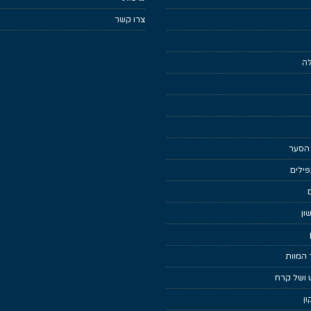
צרו קשר
לה
 הסער
ילים
ון
 המוות
 ושל קרח
ן