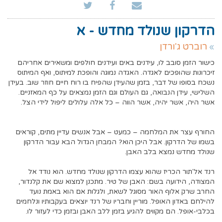
הדרקון שנולד מחדש - א
רוברט ג'ורדן
כישור הזמן סובב לו, עידנים באים ועידנים חולפים ומשאירים אחריהם
זיכרונות שהופכים לאגדה. האגדה נמוגה והופכת למיתוס, ואף המיתוס
נשכח בסופו של דבר, בזמן שהעידן שהפיח בו רוח חיים חוזר שוב. בעידן
השלישי, עידן הנבואה, גם העולם וגם הזמן נמצאים על כף המאזניים.
אשר היה, אשר יהיה, אשר הווה – כל אלה עלולים ליפול לידי הצל.
החורף עצר את המלחמה – כמעט – אבל אנשים עדיין מתים, קוראים
בשמו של הדרקון. אבל היכן הוא? המבחן הגדול הבא עבור הדרקון
שנולד מחדש נמצא בלב האבן.
רנד אל'תור הכריז שהוא עצמו הדרקון שנולד מחדש. הוא נודד אל
המצודה, הידועה בשם: האבן של טיר. מתכנן למצוא שם את קלנדור,
החרב שרק אלוף האור מסוגל לשאת, ולגלות אם הוא באמת נועד
להילחם באדון האופל. מוריין וחבריו של רנד יוצאים בעקבותיו ונלחמים
בכלבי-אופל. הם מקווים להגיע בזמן ללב האבן ובזמן כדי לעזור לו.