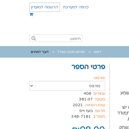
כניסה למערכת
הרשמה למועדון
ראשי
אורסון סקוט קארד
דובר למתים
פרטי הספר
פורמט:
נשמע
עמודים:
408
משקל:
381.07
שנת הוצאה:
2021
 יש
תרגום:
בועז וייס
תמודד
מסת"ב:
348-7181
.
שחק