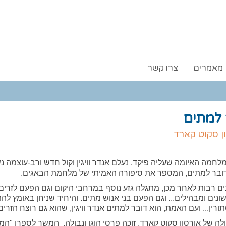
מאמרים
צרו קשר
 למתים
ן סקוט קארד
חמה האיומה שעליה פיקד, נעלם אנדר וויגין וקול חדש ורב-עוצמה 
דובר למתים, המספר את סיפורה האמיתי של מלחמת הבאגים.
ם רבות לאחר מכן, מתגלה גזע נוסף במרחבי היקום וגם הפעם לזרים
ונים ומבהילים... וגם הפעם בני אנוש מתים. והיחיד שניחן באומץ לה
רין... ועם האמת, הוא דובר למתים אנדר וויגין, שהוא גם רוצח הזרים
ה של אורסון סקוט קארד, זוכה פרסי הוגו ונבולה,
המשך לספרו "המ