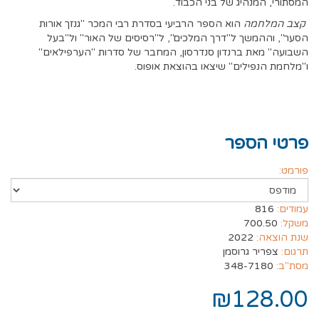
המסתורי, המנהיג של בני הכבוד.
קצב המלחמה
הוא הספר הרביעי בסדרת רבי המכר "גנזך אורות
הסער", וההמשך ל"דרך המלכים", ל"רסיסים של האור" ול"בעל
השבועה" מאת ברנדון סנדרסון, המחבר של סדרות "הערפילאים"
ו"מלחמת הנפילים" שיצאו בהוצאת אופוס.
פרטי הספר
פורמט:
עמודים:
816
משקל:
700.50
שנת הוצאה:
2022
תרגום:
צפריר גרוסמן
מסת"ב:
348-7180
₪128.00