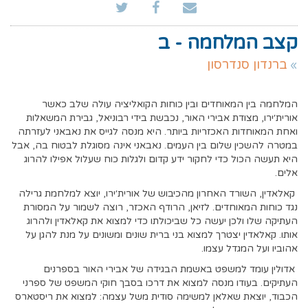
קצב המלחמה - ב
ברנדון סנדרסון
המלחמה בין המאוחדים ובין כוחות הקואליציה עולה שלב כאשר
אורית׳ירו, מצודת אבירי האור, נכבשת בידי רבוניאל, גבירת המשאלות
ואחת המאוחדות האכזריות ביותר. היא מנסה לגייס את נאבאני לעזרתה
במטרה להשכין שלום בין העמים. נאבאני אינה מסוגלת לבטוח בה, אבל
היא תעשה הכול כדי לחקור ידע קדום ולגלות כוח שעלול אפילו להרוג
אלים.
קאלאדין, השורד האחרון מהכיבוש של אורית׳ירו, יוצא למלחמת גרילה
נגד כוחות המאוחדים. לזיאן, הרודף האכזר, רוצה לשמור על המסורת
העתיקה שלו ולכן יעשה כל שביכולתו כדי למצוא את קאלאדין ולהרוג
אותו. קאלאדין יצטרך למצוא בני ברית שונים ומשונים על מנת להגן על
אהוביו ועל המגדל עצמו.
אדולין עומד למשפט באשמת הבגידה של אבירי האור בספרנים
העתיקים. בעודו מנסה למצוא את דרכו בסבך חוקי המשפט של ספרני
הכבוד, יוצאת שאלאן למשימה סודית משל עצמה: למצוא את ריסטארס