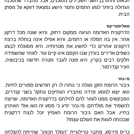
הכאוס והחורבן השני השבילים מסוכנים, אבל מתברר שהסכנה
הגדולה ביותר לגזע התמים וחסר הישע נמצאת דווקא על מפתן
הבית.
מאליסטריקס
הדרקונית האדומה הגיעה ממקום רחוק, והיא שונה מכל דרקון
אחר. אין בה חמלה או רחמים, והיא אפילו אינה בוחלת ברצח
דרקונים אחרים כדי להשיג את מטרותיה. היא מסוגלת לבצע
כשפים אדירים בעידן שבו הקסם אינו קיים עוד. לאחר שהשמידה
חלקים רבים בקרין, היא פונה לעבר מטרה חדשה בכיבושיה,
העיר קנדרמור.
מי-נהר
גיבור הרומח הזקן מגלה כי נותרו לו רק חודשים ספורים לחיות.
הוא יוצא למסע פרֵדה מחבריו הוותיקים ונתקל בשני קנדרים,
המבקשים ממנו לעזור להם להילחם בדרקונית האדומה, שרוצה
להשמיד את מולדתם. מי-נהר יודע כי מסע זה הוא אולי האחרון
בחייו, אבל האם גיבור הרומח האמיץ יוכל לנצח דרקונית
שבכוחה לעוות את העולם עצמו?
כריס פירסון, מחבר טרילוגיית "המלך הכוהן" שהייתה להצלחה