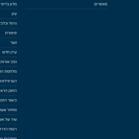
מאמרים
מדע בדיוני
עיון
ניהול וכלכ
סיפורת
נוער
עידן חדש
גנזך אורות
מלחמת הנפ
הערפילאים
החוק הראש
כישור הזמן
מחזור שער
שיר של אש
רומח הדרקו
ממלכות נש