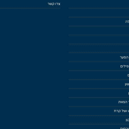
צרו קשר
לה
 הסער
ילים
ון
 המוות
 ושל קרח
ן
כחות