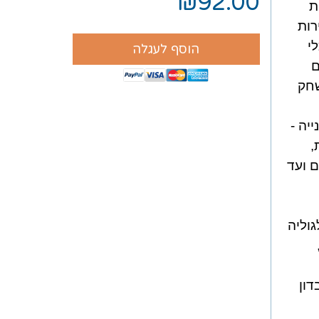
₪92.00
ת
רות
י
הוסף לעגלה
ם
שחק
יה -
,
 ועד
גוליה
דון