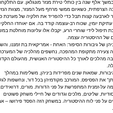
משך אלף שנה בין כותלי טירת מנזר מונגלאן. עם התלקחו
 הצרפתית, כשאיום ממשי מרחף מעל המנזר, מצוות הנזי
 לארבעה קצות תבל כדי להפריד את חלקיה של מערכת כל
תיקת יומין, שכוח רב-עוצמה קודד בה. אם יאוחדו החלקי
 תיפול לידי שוחרי הרע, יקבלו אלו עליונות מוחלטת במ
 של ההיסטוריה עצמה.
יהן של גיבורות הסיפור: האחת - אמריקאית בת זמננו, והשני
ה צעירה מתקופת המהפכה, נחשפים מהלכיה של המערכת
ה מהלכים לאורך כל ההיסטוריה האנושית, מהעולם הקדום
לה.
יבורות, שמאות שנים מפרידות ביניהן, משלימות במהלך
ן" את הפסיפס, המורכב מקודמיהן בכל דור, ונחשפות לגל
ה על-זמנית המתפרשת על פני הדורות. מורים, דרואידים,
ודיות, שליטים, מלכים וגדודים של חיילי משחק פשוטים
 על פני לוח ההיסטוריה. במשחק הזה הפסד פירושו – אב