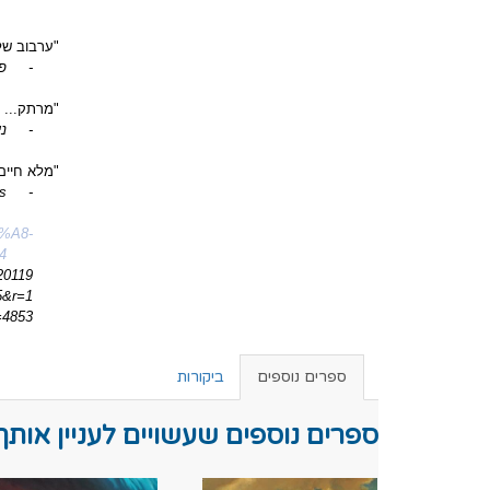
"ערבוב של 
-
פ
"מרתק... 
-
ני
"מלא חיים 
s
-
7%A8-
4
20119
5&r=1
d=4853
ספרים נוספים
ביקורות
ספרים נוספים שעשויים לעניין אותך