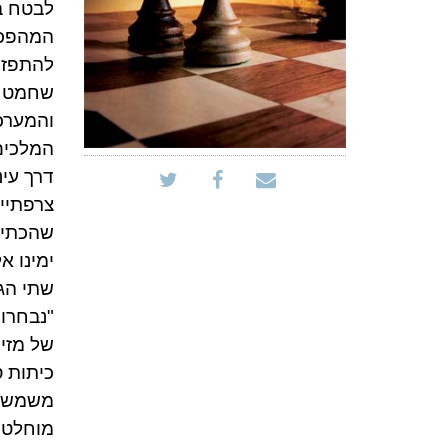
לבטח ב
המהפכה
להתפזר
שחמט ע
והמערכת
המלכים
דרך עינ
צרפתיי
שהכתיב
ימינו א
שתי הג
"נבחרות
של מזימ
כיתות ס
משמשים
מוחלט.