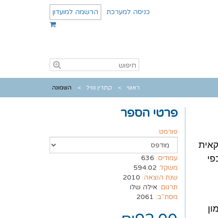
כניסה למערכת
הרשמה למועדון
ראשי
קתרין נוויל
השמונה
פרטי הספר
פורמט:
ת אמריקאית
פי
עמודים:
636
משקל:
594.02
שנת הוצאה:
2010
תרגום:
אילה שלו
מסת"ב:
2061
ון