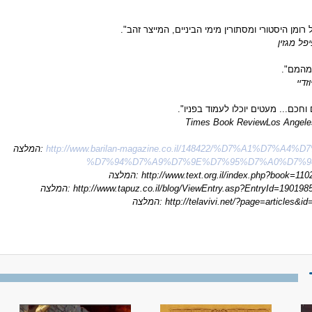
רומן היסטורי ומסתורין מימי הביניים, המייצר זהב".
יפל מגזין
מהמם".
וזדיי
וחכם... מעטים יוכלו לעמוד בפניו".
Times Book Review
Los Angele
http://www.barilan-magazine.co.il/148422/%D7%A1%D7%A4%D
המלצה:
%D7%94%D7%A9%D7%9E%D7%95%D7%A0%D7%9
http://www.text.org.il/index.php?book=110
המלצה:
http://www.tapuz.co.il/blog/ViewEntry.asp?EntryId=190198
המלצה:
http://telavivi.net/?page=articles&i
המלצה: