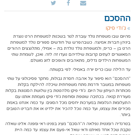
ההסכם
ג'ודי פיקו
מהיום שבו משפחת גולד עוברת לגור בשכנות למשפחת הרט נוצרת
ביניהן חברות אמיצה. כשבהפרש של חודשים ספורים נולד למשפחת
הרט בן – כריס, ולמשפחת גולד נולדת בת – אמילי, מתלוצצים ההורים
המאושרים לעתים קרובות שילדיהם נועדו זה לזה. ואכן, לשמחת שתי
המשפחות הילדים גדלים, מתאהבים והופכים לזוג מושלם.
עד הלילה שבו כריס יורה באמילי. לפי בקשתה.
"ההסכם" הוא סיפור על אהבה חסרת גבולות, מחקר פסיכולוגי על שתי
משפחות במשבר ודרמת מתח משפחתית שיכלה להילקח בקלות
מכותרות העיתון של היום. ג'ודי פיקו מלהטטת בין שלושת הסגנונות בקלות
מעוררת קנאה. בכתיבה שוטפת וסוחפת ג'ודי פיקו מעמתת אותנו עם
התעלומות הגלומות במערכות יחסים מכל הסוגים: עד כמה אנחנו באמת
מכירים את עצמנו, ועד כמה נוכל להכיר את ילדינו או את חברינו הטובים
ביותר.
בטרגדיה רומנטית נפלאה ה"הסכם" מציג בפנינו ראי ומפנה אלינו שאלה
נוקבת שכל אחד מאיתנו ודאי שאל אי-פעם את עצמו: עד כמה היית