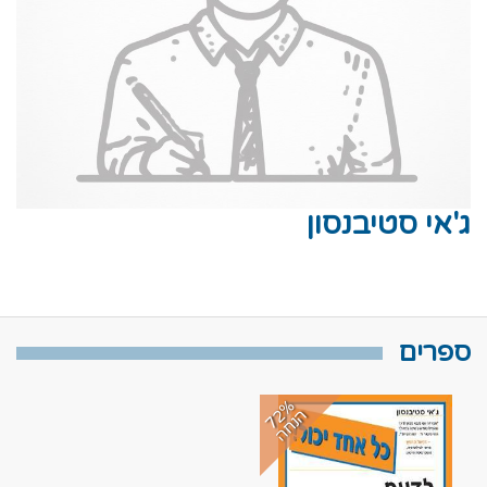
ג'אי סטיבנסון
ספרים
7
%
נ
ח
2
ה
ה