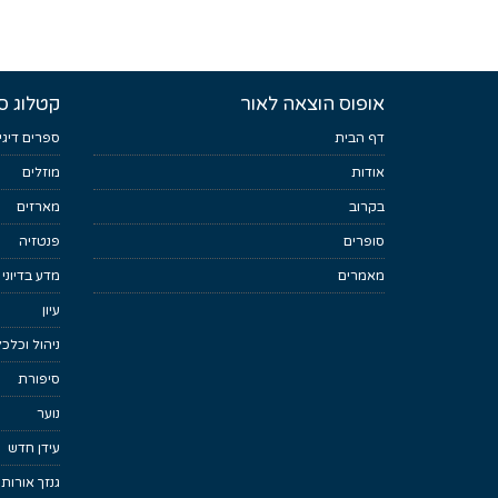
אופוס הוצאה לאור
קטלוג ס
דף הבית
ספרים דיגי
אודות
מוזלים
בקרוב
מארזים
סופרים
פנטזיה
מאמרים
מדע בדיוני
עיון
ניהול וכלכ
סיפורת
נוער
עידן חדש
גנזך אורות