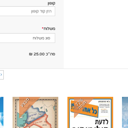
קופון
משלוח
סה"כ
25.00
₪
ה
מבצע
7
%
נ
ח
2
ה
ה