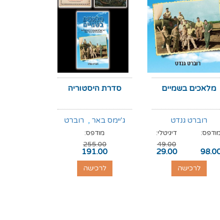
מלאכים בשמיים
סדרת היסטוריה
סוף לאל
רוברט גנדט
ג'יימס באר
,
רוברט
ד"ר דייל
ודפס:
דיגיטלי:
מודפס:
מודפס:
גנדט
,
רוג'ר קראולי
255.00
49.00
89.00
191.00
29.00
98.0
לרכישה
לרכישה
לרכי