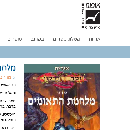
אודות
קטלוג ספרים
בקרוב
סופרים
מלחמ
טרייס
הר הגעש ה
והאלים ני
מאה שנים 
בדבר, בר
רייסטלין,
התאום ואת 
כאן, במגד