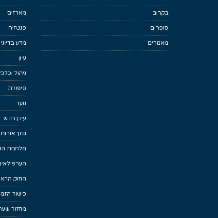
בקרוב
מארזים
סופרים
פנטזיה
מאמרים
מדע בדיוני
עיון
ניהול וכלכ
סיפורת
נוער
עידן חדש
גנזך אורות
מלחמת הנפ
הערפילאים
החוק הראש
כישור הזמן
מחזור שער