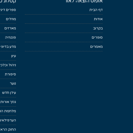
אופוס הוצאה לאור
קטלוג ס
דף הבית
ספרים דיגי
אודות
מוזלים
בקרוב
מארזים
סופרים
פנטזיה
מאמרים
מדע בדיוני
עיון
ניהול וכלכ
סיפורת
נוער
עידן חדש
גנזך אורות
מלחמת הנפ
הערפילאים
החוק הראש