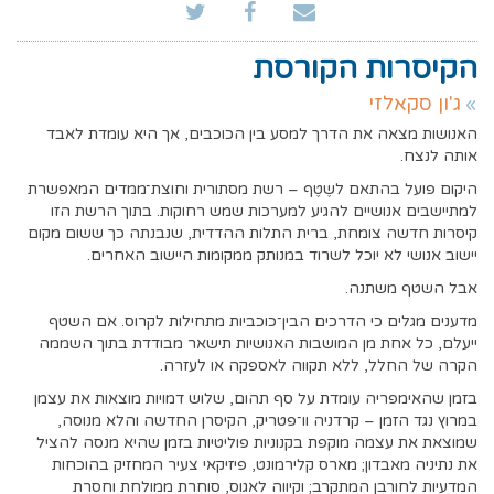
הקיסרות הקורסת
ג'ון סקאלזי
האנושות מצאה את הדרך למסע בין הכוכבים, אך היא עומדת לאבד
אותה לנצח.
היקום פועל בהתאם לשֶטֶף – רשת מסתורית וחוצת־ממדים המאפשרת
למתיישבים אנושיים להגיע למערכות שמש רחוקות. בתוך הרשת הזו
קיסרות חדשה צומחת, ברית התלות ההדדית, שנבנתה כך ששום מקום
יישוב אנושי לא יוכל לשרוד במנותק ממקומות היישוב האחרים.
אבל השטף משתנה.
מדענים מגלים כי הדרכים הבין־כוכביות מתחילות לקרוס. אם השטף
ייעלם, כל אחת מן המושבות האנושיות תישאר מבודדת בתוך השממה
הקרה של החלל, ללא תקווה לאספקה או לעזרה.
בזמן שהאימפריה עומדת על סף תהום, שלוש דמויות מוצאות את עצמן
במרוץ נגד הזמן – קרדניה וו־פטריק, הקיסרן החדשה והלא מנוסה,
שמוצאת את עצמה מוקפת בקנוניות פוליטיות בזמן שהיא מנסה להציל
את נתיניה מאבדון; מארס קלירמונט, פיזיקאי צעיר המחזיק בהוכחות
המדעיות לחורבן המתקרב; וקיווה לאגוס, סוחרת ממולחת וחסרת