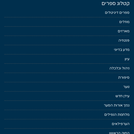
קטלוג ספרים
ספרים דיגיטלים
מוזלים
מארזים
פנטזיה
מדע בדיוני
עיון
ניהול וכלכלה
סיפורת
נוער
עידן חדש
גנזך אורות הסער
מלחמת הנפילים
הערפילאים
החוק הראשון