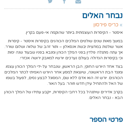
נבחר האלים
כריס פירסון
איסטר - הקיסרות העוצמתית ביותר שהוקמה אי-פעם בקרין.
במשך מאות שנים שולטים המלכים הכוהנים בקיסרות איסטר - קיסרות
אשר שולטת במחצית יבשת אנסאלון – ותור זהב של שלווה ושלום שורר.
אך עתה מתגלה פלדין בפני המלך הכוהן ומנבא בפניו שבעוד שנה ימות
וכי בקיסרות הגדולה בעולם נערכים יורשיו למאבק ירושה אכזרי.
בצד אחד היורש החוקי, הבן הראשון, שנבחר על-ידי המלך הכוהן עצמו.
ומנגד הבת הראשונה, שיוצאת למסע אחר היורש האמיתי לכתר המלכים
הכוהנים. יורש זה הוא אדם ללא שם, המסוגל לבצע נסים, לפעול בשמו
של האל ולהתחיל עידן חדש וזוהר: בעל האור.
בקרב אדירים שיתנהל בכל רחבי הקיסרות, ייקבע עתידו של המלך הכוהן
הבא - נבחר האלים.
פרטי הספר