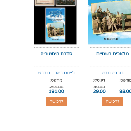
מלאכים בשמיים
סדרת היסטוריה
סוף לאל
רוברט גנדט
ג'יימס באר
,
רוברט
ד"ר דייל
ודפס:
דיגיטלי:
מודפס:
מודפס:
גנדט
,
רוג'ר קראולי
255.00
49.00
89.00
191.00
29.00
98.0
לרכישה
לרכישה
לרכי