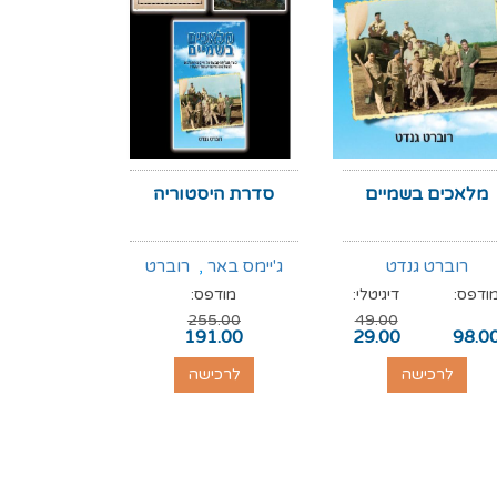
מלאכים בשמיים
סדרת היסטוריה
סוף לאל
רוברט גנדט
ג'יימס באר
,
רוברט
ד"ר דייל
ודפס:
דיגיטלי:
מודפס:
מודפס:
גנדט
,
רוג'ר קראולי
255.00
49.00
89.00
191.00
29.00
98.0
לרכישה
לרכישה
לרכי