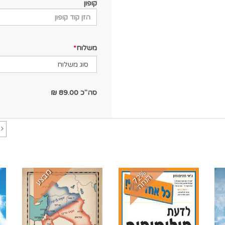
קופון
משלוח
סה"כ
89.00
₪
ה
מבצע
7
%
נ
ח
2
ה
ה