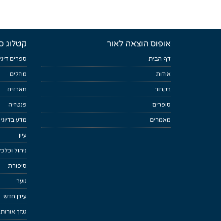
אופוס הוצאה לאור
קטלוג ס
דף הבית
ספרים דיגי
אודות
מוזלים
בקרוב
מארזים
סופרים
פנטזיה
מאמרים
מדע בדיוני
עיון
ניהול וכלכ
סיפורת
נוער
עידן חדש
גנזך אורות