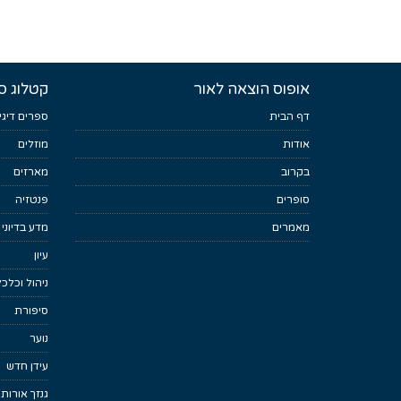
אופוס הוצאה לאור
קטלוג ס
דף הבית
ספרים דיגי
אודות
מוזלים
בקרוב
מארזים
סופרים
פנטזיה
מאמרים
מדע בדיוני
עיון
ניהול וכלכ
סיפורת
נוער
עידן חדש
גנזך אורות