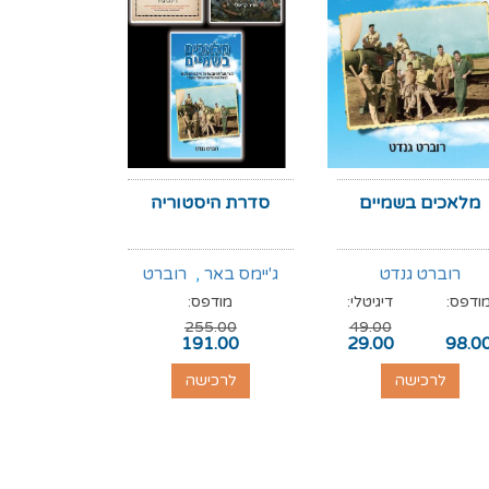
מלאכים בשמיים
סדרת היסטוריה
סוף לאל
רוברט גנדט
ג'יימס באר
,
רוברט
ד"ר דייל
ודפס:
דיגיטלי:
מודפס:
מודפס:
גנדט
,
רוג'ר קראולי
255.00
49.00
89.00
191.00
29.00
98.0
לרכישה
לרכישה
לרכי