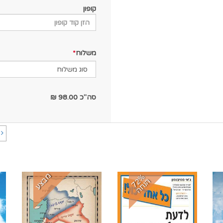
קופון
משלוח
סה"כ
98.00
₪
ה
מבצע
7
%
נ
ח
2
ה
ה